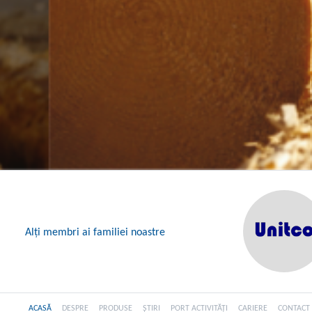
Alți membri ai familiei noastre
ACASĂ
DESPRE
PRODUSE
ȘTIRI
PORT ACTIVITĂȚI
CARIERE
CONTACT