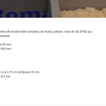
ovine din brad/molid românesc de înaltă calitate. Este de 18-20̊ KD sau
ientului.
și 96 mm
i 300 mm
1 m și 2,75 cm la fiecare 25 cm
 și 4,5m