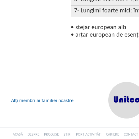
7- Lungimi foarte mici: în
• stejar european alb
• arțar european de esen
Alți membri ai familiei noastre
ACASĂ
DESPRE
PRODUSE
ȘTIRI
PORT ACTIVITĂȚI
CARIERE
CONTACT