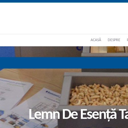
ACASĂ
DESPRE
Lemn De Esență T