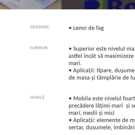
DESCRIERE
• Lemn de fag
SUPERIOR
• Superior este nivelul ma
astfel încât să maximizeze
mari.
• Aplicații: tipare, dușume
de masa și tâmplărie de l
MOBILĂ
• Mobila este nivelul foar
precădere lățimi mari și s
mari, medii și mici
• Aplicații: elemente de mo
sertar, dușumele, îmbinăr