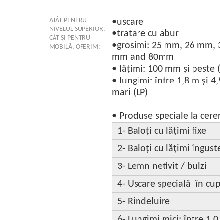
ATÂT PENTRU
•uscare
NIVELUL SUPERIOR,
•tratare cu abur
CÂT ȘI PENTRU
•grosimi: 25 mm, 26 mm
MOBILĂ, OFERIM:
mm and 80mm
• lățimi: 100 mm și peste (
• lungimi: între 1,8 m și 
mari (LP)
• Produse speciale la cere
1- Baloți cu lățimi fixe
2- Baloți cu lățimi îngust
3- Lemn netivit / bulzi
4- Uscare specială în cu
5- Rindeluire
6- Lungimi mici: între 1,0