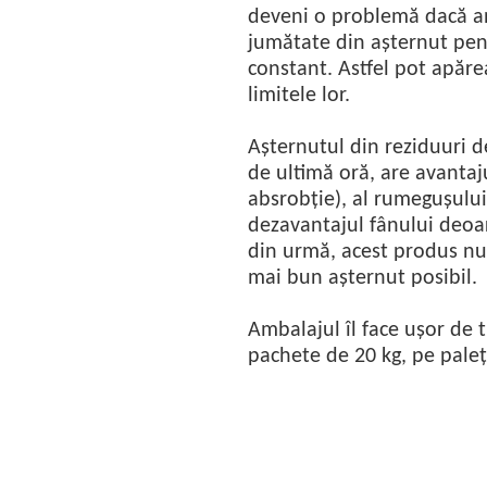
deveni o problemă dacă a
jumătate din așternut pen
constant. Astfel pot apăre
limitele lor.
Așternutul din reziduuri 
de ultimă oră, are avantaju
absrobție), al rumegușului 
dezavantajul fânului deoar
din urmă, acest produs nu c
mai bun așternut posibil.
Ambalajul îl face ușor de t
pachete de 20 kg, pe paleț