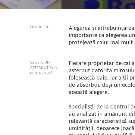
DESCRIERE
Alegerea și întrebuințarea
importante ca alegerea un
protejează calul mai mult 
CE ESTE UN
Fiecare proprietar de cai a
AȘTERNUT BUN
așternut datorită mirosulu
PENTRU CAI?
folosească paie, iar alții 
de absorbție deși un ecolo
această alegere.
Specialiștii de la Centrul
au analizat în amănunt dif
relevantă caracteristică s
umidității, deoarece joac