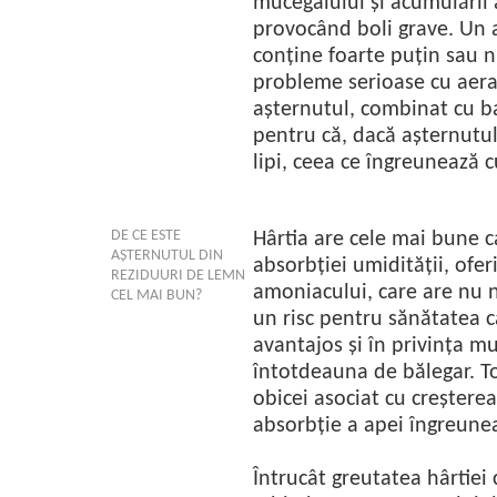
mucegaiului și acumulării 
provocând boli grave. Un a
conține foarte puțin sau n
probleme serioase cu aera
așternutul, combinat cu ba
pentru că, dacă așternutul
lipi, ceea ce îngreunează
DE CE ESTE
Hârtia are cele mai bune c
AȘTERNUTUL DIN
absorbției umidității, ofe
REZIDUURI DE LEMN
amoniacului, care are nu n
CEL MAI BUN?
un risc pentru sănătatea ca
avantajos și în privința m
întotdeauna de bălegar. To
obicei asociat cu creșterea
absorbție a apei îngreun
Întrucât greutatea hârtiei