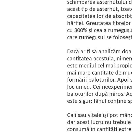
schimbarea așternutului de
acest tip de așternut, toa
capacitatea lor de absorbț
hârtiei. Greutatea fibrelo
cu 300% și cea a rumegușu
care rumegușul se foloseșt
Dacă ar fi să analizăm do
cantitatea acestuia, nimen
este mediul cel mai propi
mai mare cantitate de muc
formării baloturilor. Apoi 
loc umed. Cei neexperimen
baloturilor după miros. Ac
este sigur: fânul conține 
Caii sau vitele își pot mân
dar acest lucru nu trebuie
consumă în cantități extre